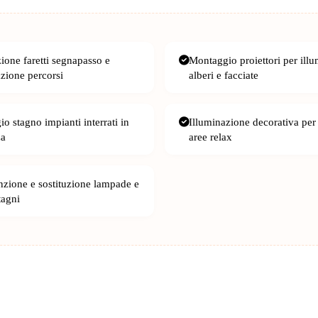
zione faretti segnapasso e
Montaggio proiettori per ill
azione percorsi
alberi e facciate
o stagno impianti interrati in
Illuminazione decorativa per
za
aree relax
zione e sostituzione lampade e
tagni