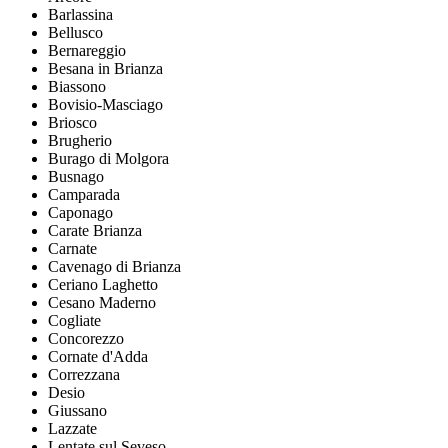
Barlassina
Bellusco
Bernareggio
Besana in Brianza
Biassono
Bovisio-Masciago
Briosco
Brugherio
Burago di Molgora
Busnago
Camparada
Caponago
Carate Brianza
Carnate
Cavenago di Brianza
Ceriano Laghetto
Cesano Maderno
Cogliate
Concorezzo
Cornate d'Adda
Correzzana
Desio
Giussano
Lazzate
Lentate sul Seveso