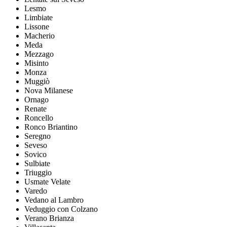
Lesmo
Limbiate
Lissone
Macherio
Meda
Mezzago
Misinto
Monza
Muggiò
Nova Milanese
Ornago
Renate
Roncello
Ronco Briantino
Seregno
Seveso
Sovico
Sulbiate
Triuggio
Usmate Velate
Varedo
Vedano al Lambro
Veduggio con Colzano
Verano Brianza